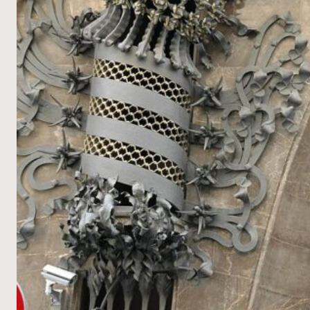
다
_
베
예
스
구
아
르
드
의
겉
과
속