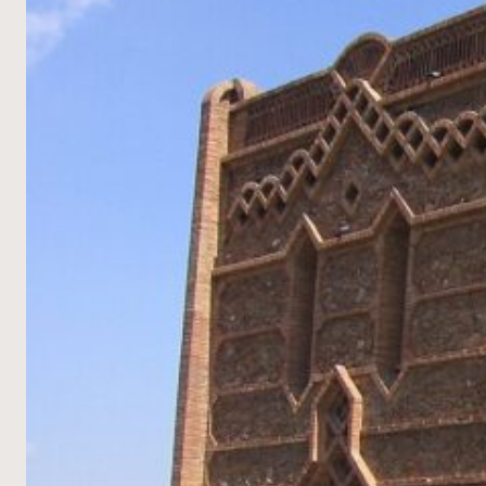
조
혁
신
_
기
울
어
진
기
둥
의
진
화