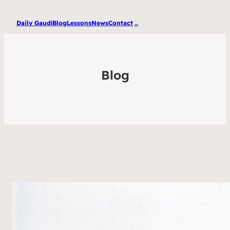
Daily Gaudí
Blog
Lessons
News
Contact
…
Blog