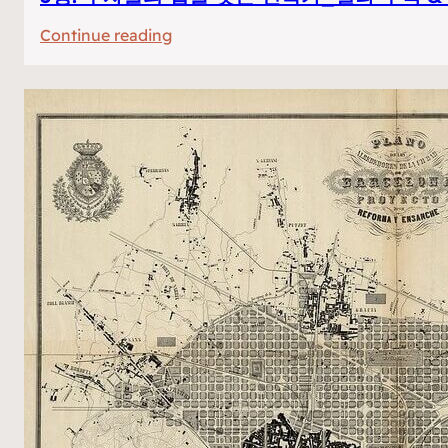
:
Continue reading
5
강.
부
자
들
의
집
을
짓
는
건
축
가
_
밀