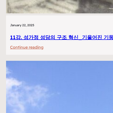
January 22, 2025
11강. 성가정 성당의 구조 혁신_기울어진 기
:
Continue reading
11
강.
성
가
정
성
당
의
구