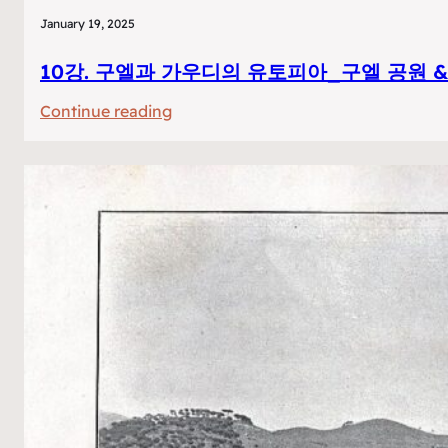
January 19, 2025
10강. 구엘과 가우디의 유토피아_구엘 공원 
:
Continue reading
10
강.
구
엘
과
가
우
디
의
유
토
피