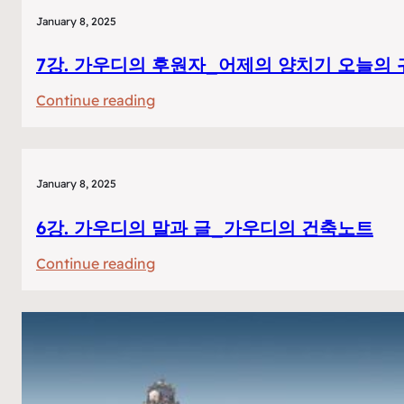
에
January 8, 2025
움
직
7강. 가우디의 후원자_어제의 양치기 오늘의 
임
:
Continue reading
을
7
담
강.
다.
가
열
January 8, 2025
우
린
디
6강. 가우디의 말과 글_가우디의 건축노트
평
의
면
:
Continue reading
후
6
원
강.
자
가
_
우
어
디
제