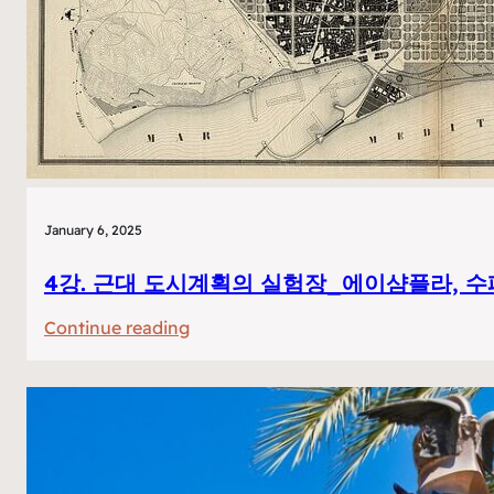
라
주
택
&
바
트
요
주
January 6, 2025
택
4강. 근대 도시계획의 실험장_에이샴플라, 
:
Continue reading
4
강.
근
대
도