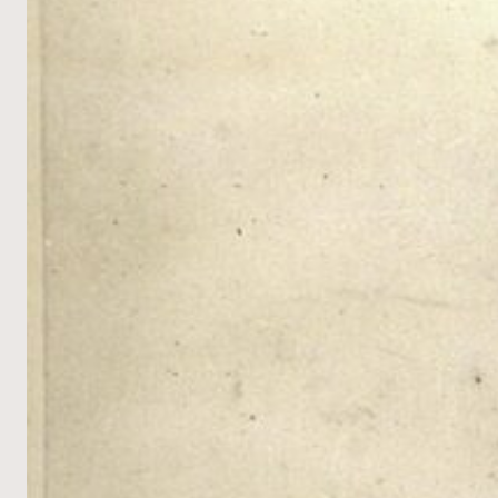
당
의
새
로
운
기
하
학
_
직
선
으
로
만
든
역