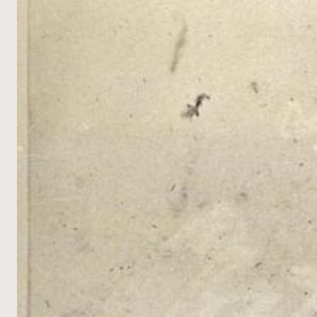
동
적
인
입
체