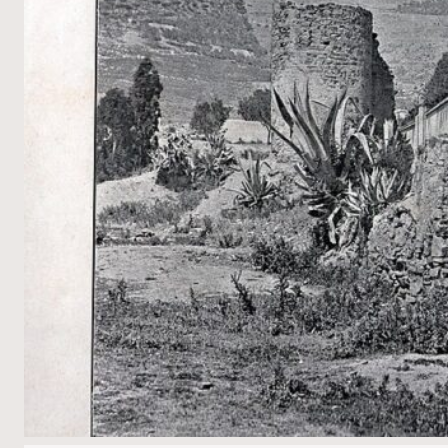
아
_
구
엘
공
원
&
구
엘
공
장
단
지