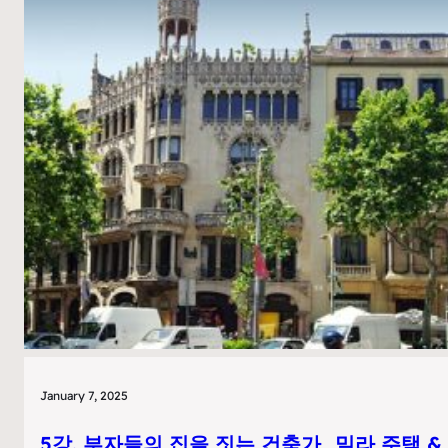
의
의
말
양
과
치
글
기
_
오
가
늘
우
의
디
귀
의
족
건
축
노
트
January 7, 2025
5강. 부자들의 집을 짓는 건축가_밀라 주택 &