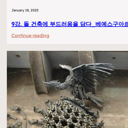
January 18, 2025
9강. 돌 건축에 부드러움을 담다_베예스구아
:
Continue reading
9
강.
돌
건
축
에
부
드
러
움
을
담