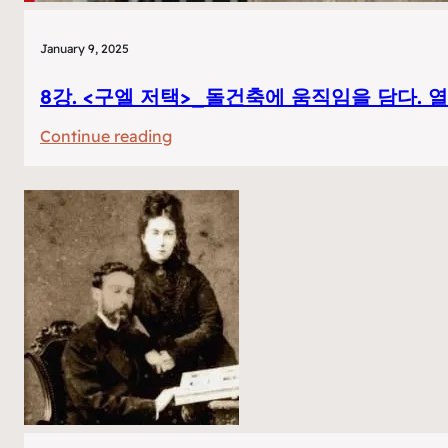
January 9, 2025
8강. <구엘 저택>_돌건축에 움직임을 담다. 
:
Continue reading
8
강.
<
구
엘
저
택
>_
돌
건
축