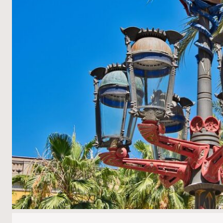
시
계
획
의
실
험
장
_
에
이
샴
플
라,
수
페
리
야